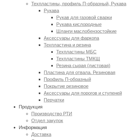
Техпластины, профиль П-образный, Рукава
Рукава
Рукав для газовой сварки
Рукава кислородные
Шланги маслобензостойкие
Аксессуары для фаркопа
Техпластина и резина
Техпластины МБС
Техпластины ТМКЩ
Резина сырая
(листовая
)
Пластина для отвала. Резиновая
Профиль П-образный
Покрытие резиновое
Аксессуары для порогов и ступеней
Перчатки
Продукция
Производство РТИ
Отдел закупок
Информация
Доставка