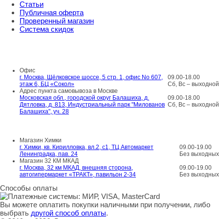
Статьи
Публичная оферта
Проверенный магазин
Система скидок
8 800 707 98 77
info@rti-service.ru
Офис
г. Москва, Щёлковское шоссе, 5 стр. 1, офис No 607,
09.00-18.00
этаж 6, БЦ «Сокол»
Сб, Вс – выходной
Адрес пункта самовывоза в Москве
Московская обл., городской округ Балашиха, д.
09.00-18.00
Дятловка, д. 813, Индустриальный парк "Милованов
Сб, Вс – выходной
Балашиха", уч. 28
Шоу-румы в Москве
Магазин Химки
г. Химки, кв. Кирилловка, вл.2, с1, ТЦ Автомаркет
09.00-19.00
Ленинградка, пав. 24
Без выходных
Магазин 32 КМ МКАД
г. Москва, 32 км МКАД, внешняя сторона,
09.00-19.00
автогипермаркет «ТРАКТ», павильон 2-34
Без выходных
Способы оплаты
Вы можете оплатить покупки наличными при получении, либо
выбрать
другой способ оплаты
.