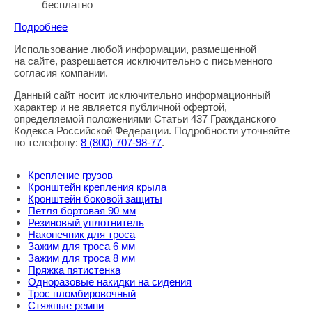
бесплатно
Подробнее
Использование любой информации, размещенной
Правовая информация
на сайте, разрешается исключительно с письменного
согласия компании.
Данный сайт носит исключительно информационный
характер и не является публичной офертой,
определяемой положениями Статьи 437 Гражданского
Кодекса Российской Федерации. Подробности уточняйте
по телефону:
8
(800
) 707-98-77
.
Крепление грузов
Кронштейн крепления крыла
Кронштейн боковой защиты
Петля бортовая 90 мм
Резиновый уплотнитель
Наконечник для троса
Зажим для троса 6 мм
Зажим для троса 8 мм
Пряжка пятистенка
Одноразовые накидки на сидения
Трос пломбировочный
Стяжные ремни