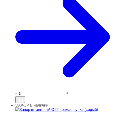
-
+
9004СР
В наличии
Запор штанговый Ø22 прямая ручка (серый)