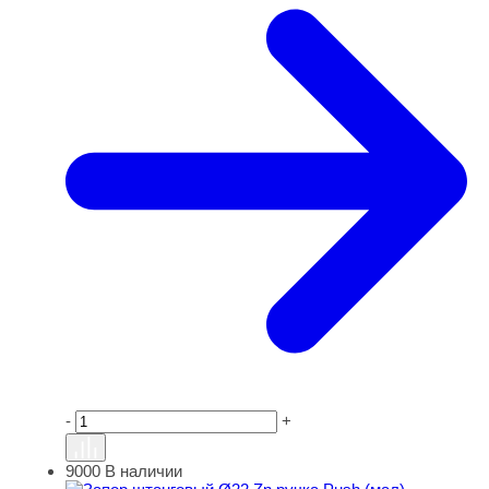
-
+
9000
В наличии
Запор штанговый Ø22 Zn ручка Push (мал)