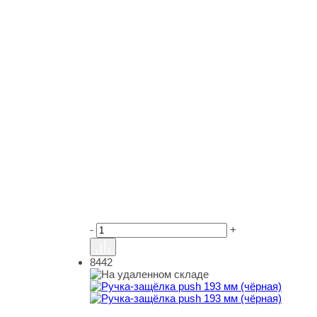
-
+
8442
Ручка-защёлка push 193 мм (чёрная)