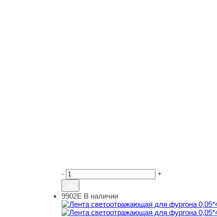
-
+
9902Е
В наличии
Лента светоотражающая для фургона 0,05*45 