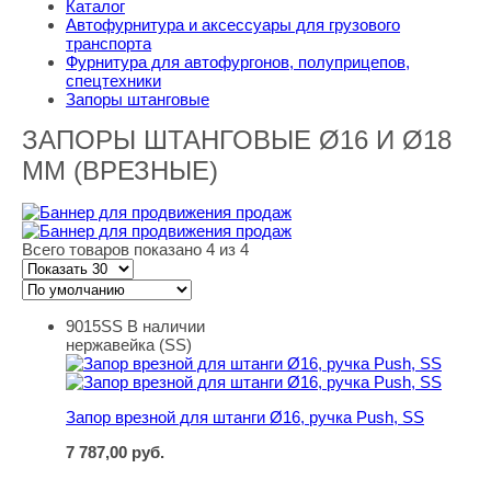
Каталог
Автофурнитура и аксессуары для грузового
транспорта
Фурнитура для автофургонов, полуприцепов,
спецтехники
Запоры штанговые
ЗАПОРЫ ШТАНГОВЫЕ Ø16 И Ø18
ММ (ВРЕЗНЫЕ)
Всего товаров показано 4 из 4
9015SS
В наличии
Запор врезной для штанги Ø16, ручка Push, SS
нержавейка (SS)
Запор врезной для штанги Ø16, ручка Push, SS
7 787,00
руб.