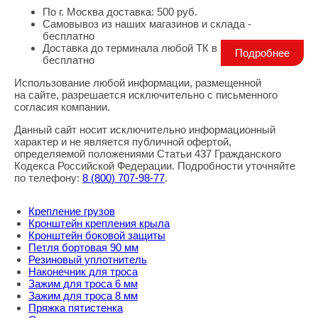
По г. Москва доставка: 500 руб.
Самовывоз из наших магазинов и склада -
бесплатно
Доставка до терминала любой ТК в г. Москва -
Подробнее
бесплатно
Использование любой информации, размещенной
Правовая информация
на сайте, разрешается исключительно с письменного
согласия компании.
Данный сайт носит исключительно информационный
характер и не является публичной офертой,
определяемой положениями Статьи 437 Гражданского
Кодекса Российской Федерации. Подробности уточняйте
по телефону:
8
(800
) 707-98-77
.
Крепление грузов
Кронштейн крепления крыла
Кронштейн боковой защиты
Петля бортовая 90 мм
Резиновый уплотнитель
Наконечник для троса
Зажим для троса 6 мм
Зажим для троса 8 мм
Пряжка пятистенка