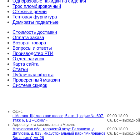
Одноразовые накидки на сидения
Трос пломбировочный
Стяжные ремни
Тентовая фурнитура
Домкраты подкатные
Стоимость доставки
Оплата заказа
Возврат товара
Вопросы и ответы
Производство РТИ
Отдел закупок
Карта сайта
Статьи
Публичная оферта
Проверенный магазин
Система скидок
8 800 707 98 77
info@rti-service.ru
Офис
г. Москва, Щёлковское шоссе, 5 стр. 1, офис No 607,
09.00-18.00
этаж 6, БЦ «Сокол»
Сб, Вс – выходной
Адрес пункта самовывоза в Москве
Московская обл., городской округ Балашиха, д.
09.00-18.00
Дятловка, д. 813, Индустриальный парк "Милованов
Сб, Вс – выходной
Балашиха", уч. 28