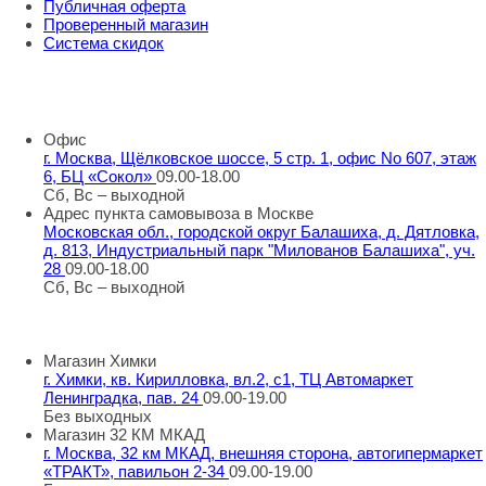
Публичная оферта
Проверенный магазин
Система скидок
8 800 707 98 77
info@rti-service.ru
Офис
г. Москва, Щёлковское шоссе, 5 стр. 1, офис No 607, этаж
6, БЦ «Сокол»
09.00-18.00
Сб, Вс – выходной
Адрес пункта самовывоза в Москве
Московская обл., городской округ Балашиха, д. Дятловка,
д. 813, Индустриальный парк "Милованов Балашиха", уч.
28
09.00-18.00
Сб, Вс – выходной
Шоу-румы в Москве
Магазин Химки
г. Химки, кв. Кирилловка, вл.2, с1, ТЦ Автомаркет
Ленинградка, пав. 24
09.00-19.00
Без выходных
Магазин 32 КМ МКАД
г. Москва, 32 км МКАД, внешняя сторона, автогипермаркет
«ТРАКТ», павильон 2-34
09.00-19.00