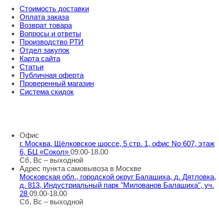
Стоимость доставки
Оплата заказа
Возврат товара
Вопросы и ответы
Производство РТИ
Отдел закупок
Карта сайта
Статьи
Публичная оферта
Проверенный магазин
Система скидок
8 800 707 98 77
info@rti-service.ru
Офис
г. Москва, Щёлковское шоссе, 5 стр. 1, офис No 607, этаж
6, БЦ «Сокол»
09.00-18.00
Сб, Вс – выходной
Адрес пункта самовывоза в Москве
Московская обл., городской округ Балашиха, д. Дятловка,
д. 813, Индустриальный парк "Милованов Балашиха", уч.
28
09.00-18.00
Сб, Вс – выходной
Шоу-румы в Москве