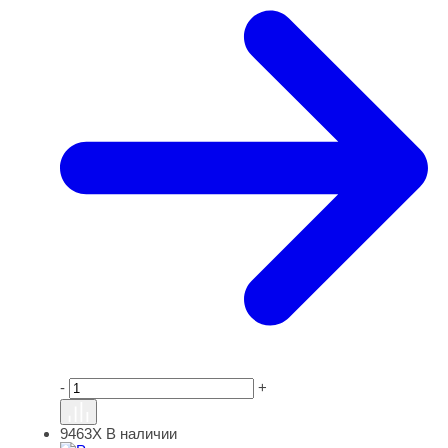
-
+
9463Х
В наличии