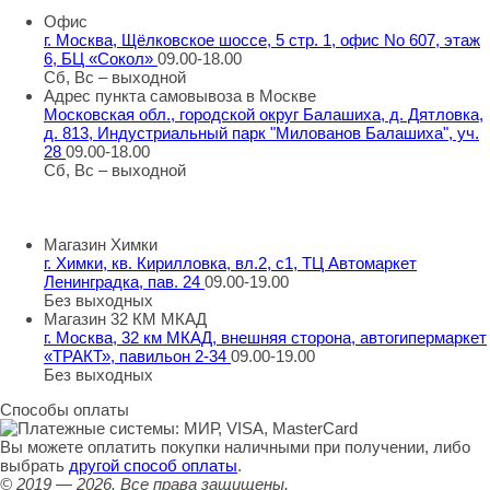
Офис
г. Москва, Щёлковское шоссе, 5 стр. 1, офис No 607, этаж
6, БЦ «Сокол»
09.00-18.00
Сб, Вс – выходной
Адрес пункта самовывоза в Москве
Московская обл., городской округ Балашиха, д. Дятловка,
д. 813, Индустриальный парк "Милованов Балашиха", уч.
28
09.00-18.00
Сб, Вс – выходной
Шоу-румы в Москве
Магазин Химки
г. Химки, кв. Кирилловка, вл.2, с1, ТЦ Автомаркет
Ленинградка, пав. 24
09.00-19.00
Без выходных
Магазин 32 КМ МКАД
г. Москва, 32 км МКАД, внешняя сторона, автогипермаркет
«ТРАКТ», павильон 2-34
09.00-19.00
Без выходных
Способы оплаты
Вы можете оплатить покупки наличными при получении, либо
выбрать
другой способ оплаты
.
© 2019 — 2026.
Все права защищены.