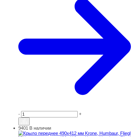
-
+
9401
В наличии
Крыло переднее 490х412 мм Krone, Humbaur, Fliegl