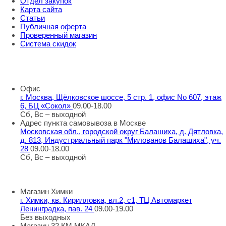
Отдел закупок
Карта сайта
Статьи
Публичная оферта
Проверенный магазин
Система скидок
8 800 707 98 77
info@rti-service.ru
Офис
г. Москва, Щёлковское шоссе, 5 стр. 1, офис No 607, этаж
6, БЦ «Сокол»
09.00-18.00
Сб, Вс – выходной
Адрес пункта самовывоза в Москве
Московская обл., городской округ Балашиха, д. Дятловка,
д. 813, Индустриальный парк "Милованов Балашиха", уч.
28
09.00-18.00
Сб, Вс – выходной
Шоу-румы в Москве
Магазин Химки
г. Химки, кв. Кирилловка, вл.2, с1, ТЦ Автомаркет
Ленинградка, пав. 24
09.00-19.00
Без выходных
Магазин 32 КМ МКАД