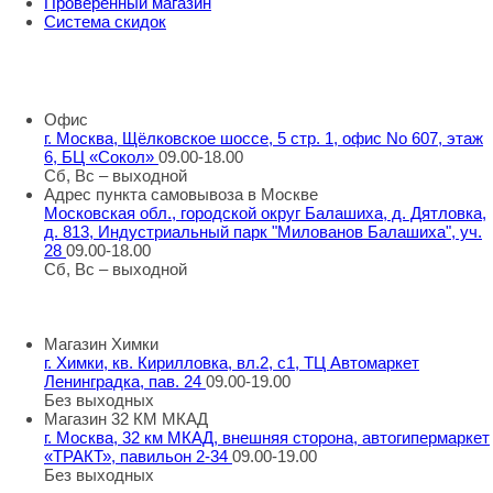
Проверенный магазин
Система скидок
8 800 707 98 77
info@rti-service.ru
Офис
г. Москва, Щёлковское шоссе, 5 стр. 1, офис No 607, этаж
6, БЦ «Сокол»
09.00-18.00
Сб, Вс – выходной
Адрес пункта самовывоза в Москве
Московская обл., городской округ Балашиха, д. Дятловка,
д. 813, Индустриальный парк "Милованов Балашиха", уч.
28
09.00-18.00
Сб, Вс – выходной
Шоу-румы в Москве
Магазин Химки
г. Химки, кв. Кирилловка, вл.2, с1, ТЦ Автомаркет
Ленинградка, пав. 24
09.00-19.00
Без выходных
Магазин 32 КМ МКАД
г. Москва, 32 км МКАД, внешняя сторона, автогипермаркет
«ТРАКТ», павильон 2-34
09.00-19.00
Без выходных