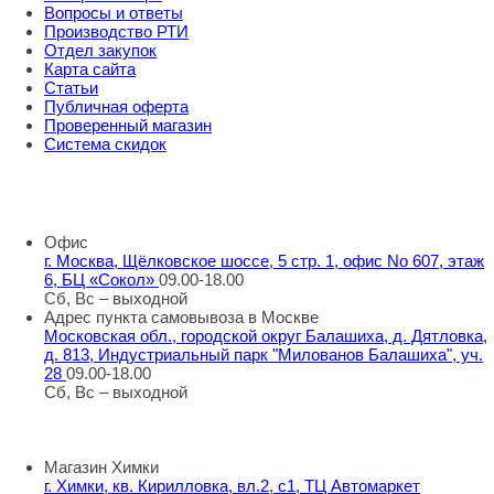
Вопросы и ответы
Производство РТИ
Отдел закупок
Карта сайта
Статьи
Публичная оферта
Проверенный магазин
Система скидок
8 800 707 98 77
info@rti-service.ru
Офис
г. Москва, Щёлковское шоссе, 5 стр. 1, офис No 607, этаж
6, БЦ «Сокол»
09.00-18.00
Сб, Вс – выходной
Адрес пункта самовывоза в Москве
Московская обл., городской округ Балашиха, д. Дятловка,
д. 813, Индустриальный парк "Милованов Балашиха", уч.
28
09.00-18.00
Сб, Вс – выходной
Шоу-румы в Москве
Магазин Химки
г. Химки, кв. Кирилловка, вл.2, с1, ТЦ Автомаркет