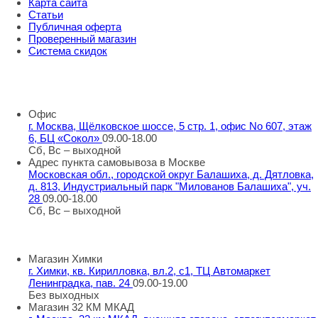
Карта сайта
Статьи
Публичная оферта
Проверенный магазин
Система скидок
8 800 707 98 77
info@rti-service.ru
Офис
г. Москва, Щёлковское шоссе, 5 стр. 1, офис No 607, этаж
6, БЦ «Сокол»
09.00-18.00
Сб, Вс – выходной
Адрес пункта самовывоза в Москве
Московская обл., городской округ Балашиха, д. Дятловка,
д. 813, Индустриальный парк "Милованов Балашиха", уч.
28
09.00-18.00
Сб, Вс – выходной
Шоу-румы в Москве
Магазин Химки
г. Химки, кв. Кирилловка, вл.2, с1, ТЦ Автомаркет
Ленинградка, пав. 24
09.00-19.00
Без выходных
Магазин 32 КМ МКАД