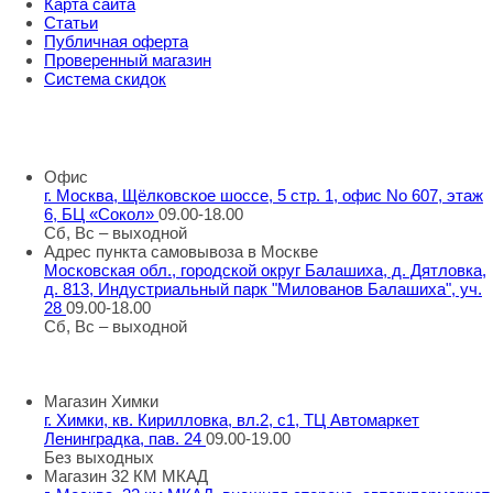
Карта сайта
Статьи
Публичная оферта
Проверенный магазин
Система скидок
8 800 707 98 77
info@rti-service.ru
Офис
г. Москва, Щёлковское шоссе, 5 стр. 1, офис No 607, этаж
6, БЦ «Сокол»
09.00-18.00
Сб, Вс – выходной
Адрес пункта самовывоза в Москве
Московская обл., городской округ Балашиха, д. Дятловка,
д. 813, Индустриальный парк "Милованов Балашиха", уч.
28
09.00-18.00
Сб, Вс – выходной
Шоу-румы в Москве
Магазин Химки
г. Химки, кв. Кирилловка, вл.2, с1, ТЦ Автомаркет
Ленинградка, пав. 24
09.00-19.00
Без выходных
Магазин 32 КМ МКАД