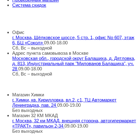
Система скидок
8 800 707 98 77
info@rti-service.ru
Офис
г. Москва, Щёлковское шоссе, 5 стр. 1, офис No 607, этаж
6, БЦ «Сокол»
09.00-18.00
Сб, Вс – выходной
Адрес пункта самовывоза в Москве
Московская обл., городской округ Балашиха, д. Дятловка,
д. 813, Индустриальный парк "Милованов Балашиха", уч.
28
09.00-18.00
Сб, Вс – выходной
Шоу-румы в Москве
Магазин Химки
г. Химки, кв. Кирилловка, вл.2, с1, ТЦ Автомаркет
Ленинградка, пав. 24
09.00-19.00
Без выходных
Магазин 32 КМ МКАД
г. Москва, 32 км МКАД, внешняя сторона, автогипермаркет
«ТРАКТ», павильон 2-34
09.00-19.00
Без выходных