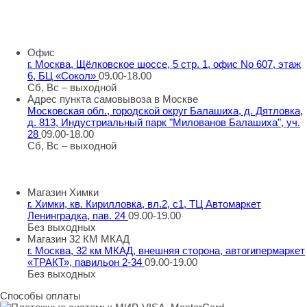
8 800 707 98 77
info@rti-service.ru
Офис
г. Москва, Щёлковское шоссе, 5 стр. 1, офис No 607, этаж
6, БЦ «Сокол»
09.00-18.00
Сб, Вс – выходной
Адрес пункта самовывоза в Москве
Московская обл., городской округ Балашиха, д. Дятловка,
д. 813, Индустриальный парк "Милованов Балашиха", уч.
28
09.00-18.00
Сб, Вс – выходной
Шоу-румы в Москве
Магазин Химки
г. Химки, кв. Кирилловка, вл.2, с1, ТЦ Автомаркет
Ленинградка, пав. 24
09.00-19.00
Без выходных
Магазин 32 КМ МКАД
г. Москва, 32 км МКАД, внешняя сторона, автогипермаркет
«ТРАКТ», павильон 2-34
09.00-19.00
Без выходных
Способы оплаты