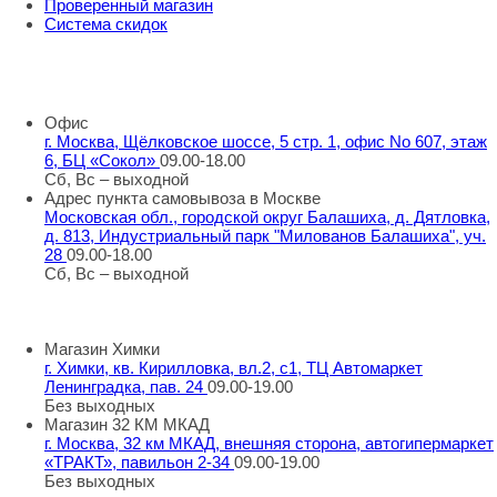
Проверенный магазин
Система скидок
8 800 707 98 77
info@rti-service.ru
Офис
г. Москва, Щёлковское шоссе, 5 стр. 1, офис No 607, этаж
6, БЦ «Сокол»
09.00-18.00
Сб, Вс – выходной
Адрес пункта самовывоза в Москве
Московская обл., городской округ Балашиха, д. Дятловка,
д. 813, Индустриальный парк "Милованов Балашиха", уч.
28
09.00-18.00
Сб, Вс – выходной
Шоу-румы в Москве
Магазин Химки
г. Химки, кв. Кирилловка, вл.2, с1, ТЦ Автомаркет
Ленинградка, пав. 24
09.00-19.00
Без выходных
Магазин 32 КМ МКАД
г. Москва, 32 км МКАД, внешняя сторона, автогипермаркет
«ТРАКТ», павильон 2-34
09.00-19.00
Без выходных