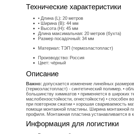
Технические характеристики
• Длина (L):
20 метров
• Ширина (B):
44 мм
• Высота (H):
45 мм
Длина максимальная:
20 метров (бухта)
Размер посадочный:
34 мм
Материал:
ТЭП (термоэластопласт)
Производство:
Россия
Цвет:
чёрный
Описание
Важно:
допускается изменение линейных размеров
(термоэластопласт) - синтетический полимер. • об
большинству химикатов • применяется в широких те
маслобензостойкости, огнестойкости) • способен 
при повторном сжатии • хорошая свариваемость м
помощи монтажной пластины. Ширина монтажной пл
профиля. Монтажная пластина устанавливается в 
Информация для логистики