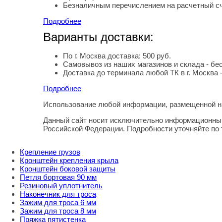
Безналичным перечислением на расчетный с
Подробнее
Варианты доставки:
По г. Москва доставка: 500 руб.
Самовывоз из наших магазинов и склада - бе
Доставка до терминала любой ТК в г. Москва 
Подробнее
Использование любой информации, размещенной на
Правовая информация
Данный сайт носит исключительно информационный
Российской Федерации. Подробности уточняйте по
Крепление грузов
Кронштейн крепления крыла
Кронштейн боковой защиты
Петля бортовая 90 мм
Резиновый уплотнитель
Наконечник для троса
Зажим для троса 6 мм
Зажим для троса 8 мм
Пряжка пятистенка