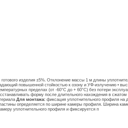
 готового изделия ±5%. Отклонение массы 1 м длины уплотнит
ладающий повышенной стойкостью к озону и УФ-излучению • высо
мпературных пределах (от -60°С до + 60°С) без потери эксплуа
восстанавливать форму после длительного нахождения в сжато
атериала
Для монтажа:
фиксация уплотнительного профиля на д
астины определяется по ширине камеры профиля. Ширина каме
камеру уплотнительного профиля и фиксируется п