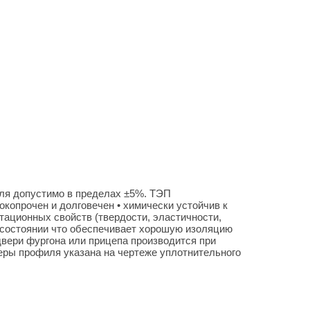
еля допустимо в пределах ±5%. ТЭП
копрочен и долговечен • химически устойчив к
тационных свойств (твердости, эластичности,
м состоянии что обеспечивает хорошую изоляцию
вери фургона или прицепа производится при
ры профиля указана на чертеже уплотнительного