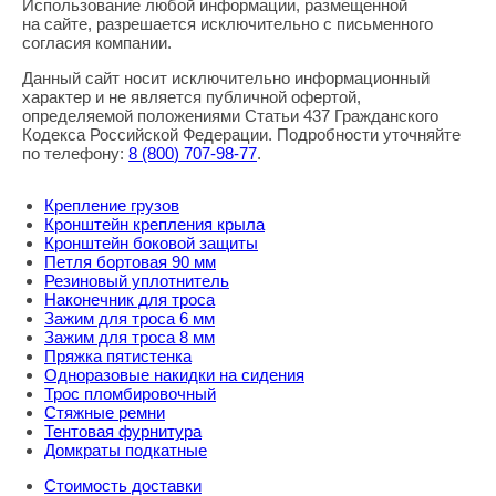
Использование любой информации, размещенной
Правовая информация
на сайте, разрешается исключительно с письменного
согласия компании.
Данный сайт носит исключительно информационный
характер и не является публичной офертой,
определяемой положениями Статьи 437 Гражданского
Кодекса Российской Федерации. Подробности уточняйте
по телефону:
8
(800
) 707-98-77
.
Крепление грузов
Кронштейн крепления крыла
Кронштейн боковой защиты
Петля бортовая 90 мм
Резиновый уплотнитель
Наконечник для троса
Зажим для троса 6 мм
Зажим для троса 8 мм
Пряжка пятистенка
Одноразовые накидки на сидения
Трос пломбировочный
Стяжные ремни
Тентовая фурнитура
Домкраты подкатные
Стоимость доставки