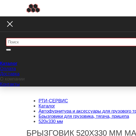
Каталог
Оплата
Доставка
О компании
Контакты
РТИ-СЕРВИС
Каталог
Автофурнитура и аксессуары для грузового т
Брызговики для грузовика, тягача, прицепа
520х330 мм
БРЫЗГОВИК 520Х330 ММ M