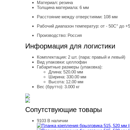
Материал:
резина
Толщина материала:
6 мм
Расстояние между отверстиями:
108 мм
Рабочий диапазон температур:
от - 50С° до +
Производство:
Россия
Информация для логистики
Комплектация:
2 шт. (пара: правый и левый)
Вид упаковки:
целлофан
Габаритные размеры (упаковка):
Длина:
520.00 мм
Ширина:
330.00 мм
Высота:
12.00 мм
Вес (брутто):
3.000 кг
Сопутствующие товары
9103
В наличии
Планка крепления брызговика 515, 520 мм (ко