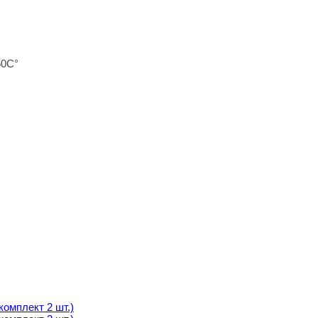
50С°
мплект 2 шт.)