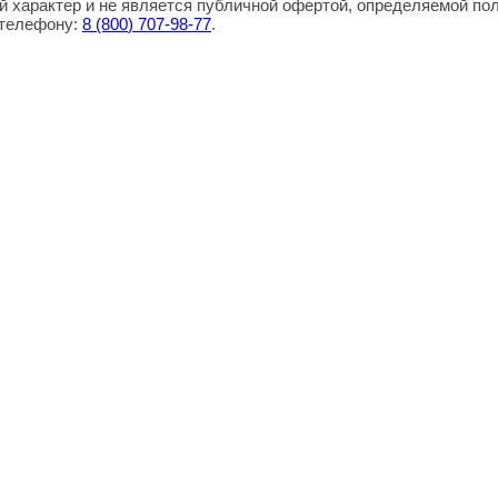
 характер и не является публичной офертой, определяемой по
 телефону:
8
(800
) 707-98-77
.