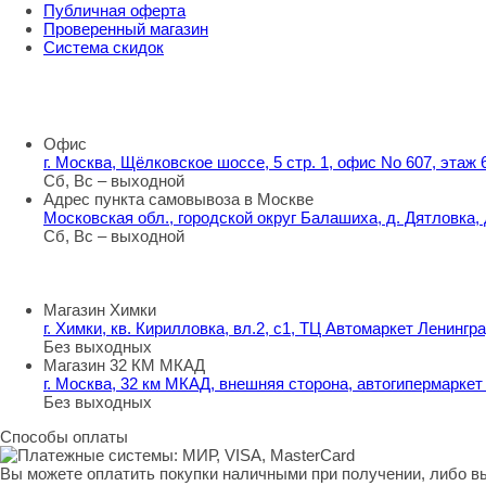
Публичная оферта
Проверенный магазин
Система скидок
8 800 707 98 77
info@rti-service.ru
Офис
г. Москва, Щёлковское шоссе, 5 стр. 1, офис No 607, этаж
Сб, Вс – выходной
Адрес пункта самовывоза в Москве
Московская обл., городской округ Балашиха, д. Дятловка,
Сб, Вс – выходной
Шоу-румы в Москве
Магазин Химки
г. Химки, кв. Кирилловка, вл.2, с1, ТЦ Автомаркет Ленингра
Без выходных
Магазин 32 КМ МКАД
г. Москва, 32 км МКАД, внешняя сторона, автогипермарке
Без выходных
Способы оплаты
Вы можете оплатить покупки наличными при получении, либо 